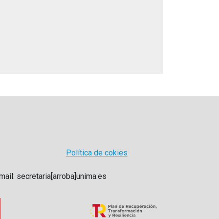
Política de cokies
mail: secretaria[arroba]unima.es