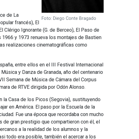
nce de La
Foto: Diego Conte Bragado
pular francés), El
l Clérigo Ignorante (G. de Berceo), El Paso de
os 1966 y 1973 renueva los montajes de Bastien
ntas realizaciones cinematográficas como
aña, entre ellos en el III Festival Internacional
 Música y Danza de Granada, año del centenario
a VII Semana de Música de Cámara del Corpus
mara de RTVE dirigida por Odón Alonso.
 la Casa de los Picos (Segovia), sustituyendo
jar en América. El paso por la Escuela de la
 ciudad. Fue una época que recordaba con mucho
s de gran prestigio que compartieron con él, el
rcanos a la realidad de los alumnos y la
i todo era posible, también el acercar a los