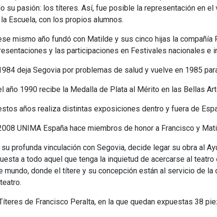
 su pasión: los títeres. Así, fue posible la representación en el
la Escuela, con los propios alumnos.
ese mismo año fundó con Matilde y sus cinco hijas la compañía 
resentaciones y las participaciones en Festivales nacionales e i
1984 deja Segovia por problemas de salud y vuelve en 1985 para p
el año 1990 recibe la Medalla de Plata al Mérito en las Bellas Art
estos años realiza distintas exposiciones dentro y fuera de Esp
2008 UNIMA España hace miembros de honor a Francisco y Mati
 su profunda vinculación con Segovia, decide legar su obra al A
uesta a todo aquel que tenga la inquietud de acercarse al teatro 
e mundo, donde el títere y su concepción están al servicio de la 
teatro.
íteres de Francisco Peralta, en la que quedan expuestas 38 pie