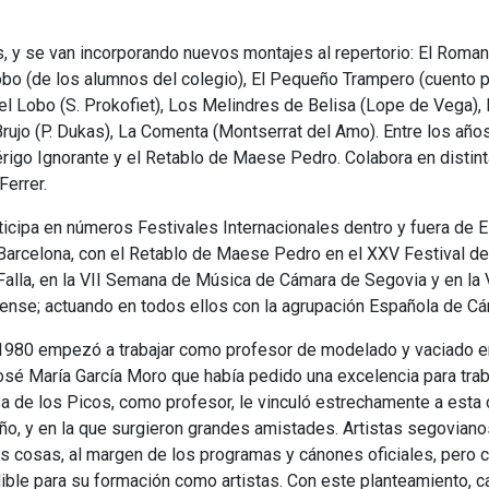
 y se van incorporando nuevos montajes al repertorio: El Roma
bo (de los alumnos del colegio), El Pequeño Trampero (cuento po
l Lobo (S. Prokofiet), Los Melindres de Belisa (Lope de Vega), E
Brujo (P. Dukas), La Comenta (Montserrat del Amo). Entre los añ
lérigo Ignorante y el Retablo de Maese Pedro. Colabora en disti
Ferrer.
ticipa en números Festivales Internacionales dentro y fuera de Esp
Barcelona, con el Retablo de Maese Pedro en el XXV Festival de
Falla, en la VII Semana de Música de Cámara de Segovia y en l
ense; actuando en todos ellos con la agrupación Española de Cá
1980 empezó a trabajar como profesor de modelado y vaciado en
osé María García Moro que había pedido una excelencia para traba
a de los Picos, como profesor, le vinculó estrechamente a esta
iño, y en la que surgieron grandes amistades. Artistas segoviano
 cosas, al margen de los programas y cánones oficiales, pero ce
le para su formación como artistas. Con este planteamiento, cas