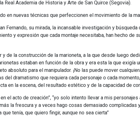
 Real Academia de Historia y Arte de San Quirce (Segovia).
ndo en nuevas técnicas que perfeccionen el movimiento de la ma
San Fernando, su mirada, la incansable investigación y búsqued
iento y expresión que cada montaje necesitaba, han hecho de su 
r y de la construcción de la marioneta, a la que desde luego ded
rionetas estaban en función de la obra y era esta la que exigía u
eto absoluto para el manipulador. ¡No las puede mover cualquier
rlas del dramatismo que requiera cada personaje o cada momento
ta en la escena, del resultado estético y de la capacidad de co
a en el acto de creación”, “yo solo intento llevar a mis personaj
 más la frescura y a veces hago cosas demasiado complicadas 
 que tenía, que quiero fingir, aunque no sea cierta”