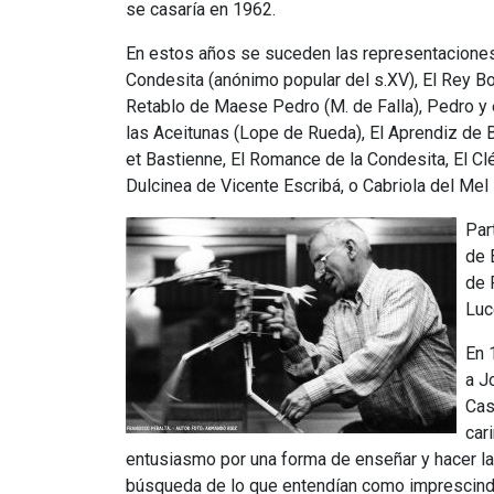
se casaría en 1962.
En estos años se suceden las representaciones,
Condesita (anónimo popular del s.XV), El Rey Bo
Retablo de Maese Pedro (M. de Falla), Pedro y e
las Aceitunas (Lope de Rueda), El Aprendiz de 
et Bastienne, El Romance de la Condesita, El C
Dulcinea de Vicente Escribá, o Cabriola del Mel 
Par
de 
de 
Luc
En 
a J
Cas
car
entusiasmo por una forma de enseñar y hacer las
búsqueda de lo que entendían como imprescindib