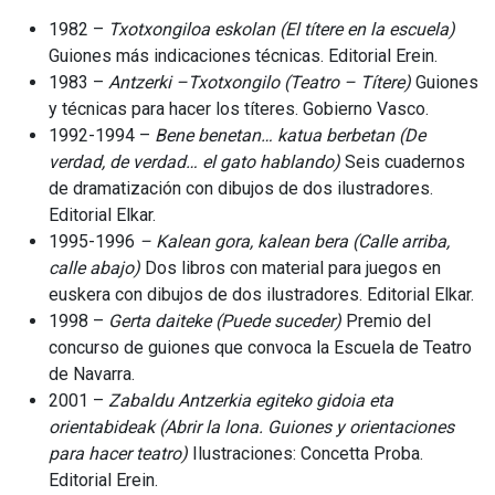
1982 –
Txotxongiloa
eskolan
(El
títere
en
la
escuela)
Guiones más indicaciones técnicas. Editorial Erein.
1983 –
Antzerki
–Txotxongilo
(Teatro
–
Títere)
Guiones
y técnicas para hacer los títeres. Gobierno Vasco.
1992-1994 –
Bene
benetan…
katua
berbetan
(De
verdad,
de
verdad…
el gato
hablando)
Seis cuadernos
de dramatización con dibujos de dos ilustradores.
Editorial Elkar.
1995-1996
–
Kalean
gora,
kalean
bera
(Calle
arriba,
calle
abajo)
Dos libros con material para juegos en
euskera con dibujos de dos ilustradores. Editorial Elkar.
1998 –
Gerta daiteke
(Puede suceder)
Premio del
concurso de guiones que convoca la Escuela de Teatro
de Navarra.
2001 –
Zabaldu Antzerkia egiteko gidoia eta
orientabideak
(Abrir la lona. Guiones y orientaciones
para hacer teatro)
Ilustraciones: Concetta Proba.
Editorial Erein.