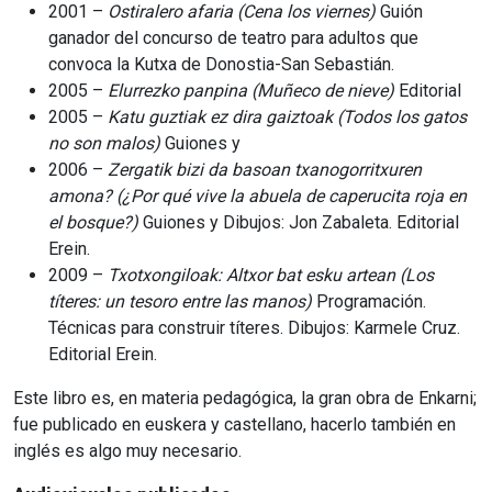
2001 –
Ostiralero afaria
(Cena los viernes)
Guión
ganador del concurso de teatro para adultos que
convoca la Kutxa de Donostia-San Sebastián.
2005 –
Elurrezko
panpina
(Muñeco
de
nieve)
Editorial
2005 –
Katu
guztiak
ez
dira
gaiztoak
(Todos
los
gatos
no
son
malos)
Guiones y
2006 –
Zergatik bizi da basoan txanogorritxuren
amona?
(¿Por qué vive la abuela de caperucita roja en
el bosque?)
Guiones y Dibujos: Jon Zabaleta. Editorial
Erein.
2009 –
Txotxongiloak:
Altxor
bat
esku
artean
(Los
títeres:
un
tesoro
entre
las
manos)
Programación.
Técnicas para construir títeres. Dibujos: Karmele Cruz.
Editorial Erein.
Este libro es, en materia pedagógica, la gran obra de Enkarni;
fue publicado en euskera y castellano, hacerlo también en
inglés es algo muy necesario.