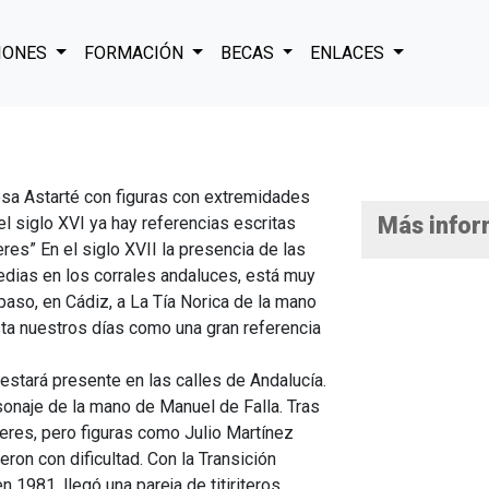
IONES
FORMACIÓN
BECAS
ENLACES
osa Astarté con figuras con extremidades
Más infor
l siglo XVI ya hay referencias escritas
eres” En el siglo XVII la presencia de las
dias en los corrales andaluces, está muy
so, en Cádiz, a La Tía Norica de la mano
a nuestros días como una gran referencia
 estará presente en las calles de Andalucía.
sonaje de la mano de Manuel de Falla. Tras
íteres, pero figuras como Julio Martínez
ieron con dificultad. Con la Transición
 1981, llegó una pareja de titiriteros