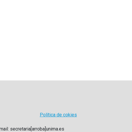
Política de cokies
mail: secretaria[arroba]unima.es