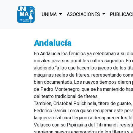
UNIMA
ASOCIACIONES
PUBLICAC
Andalucía
En Andalucía los fenicios ya celebraban a su di
móviles para sus posibles cultos sagrados. En e
aludiendo “a los que hacen los juegos de los tít
máquinas reales de títeres, representando come
bien documentada. Los nuevos tiempos dieron pa
de Pedro Montenegro, que se ha mantenido hast
del teatro tradicional de títeres.
También, Cristóbal Polichinela, títere de guante,
Federico García Lorca quiso recuperar este per
la guerra civil casi llegaron a desaparecer los t
Velasco con su Pipirijaina del Titirimundi, resist
surgieron nuevos enamorados de los títeres y, en