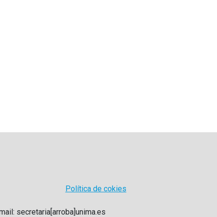
Política de cokies
mail: secretaria[arroba]unima.es