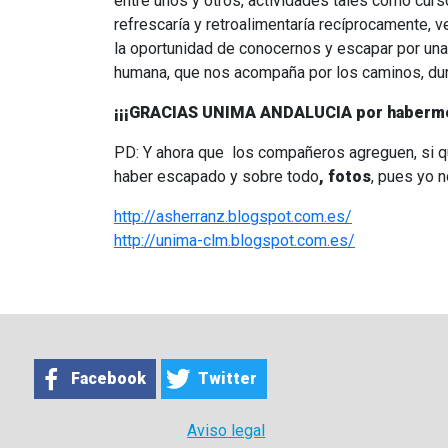
entre unos y otros, actividades tales como cursos
refrescaría y retroalimentaría recíprocamente,
la oportunidad de conocernos y escapar por una
humana, que nos acompaña por los caminos, dura
¡¡¡GRACIAS UNIMA ANDALUCIA por haberme 
PD: Y ahora que los compañeros agreguen, si 
haber escapado y sobre todo
, fotos
, pues yo n
http://asherranz.blogspot.com.es/
http://unima-clm.blogspot.com.es/
Facebook
Twitter
Aviso legal