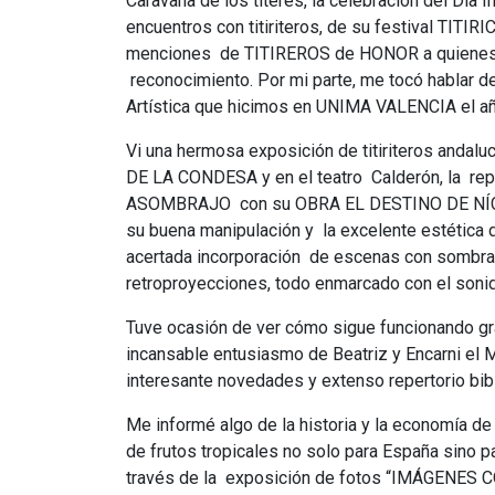
Caravana de los títeres, la celebración del Día I
encuentros con titiriteros, de su festival TITI
menciones de TITIREROS de HONOR a quienes po
reconocimiento. Por mi parte, me tocó hablar de
Artística que hicimos en UNIMA VALENCIA el a
Vi una hermosa exposición de titiriteros andal
DE LA CONDESA y en el teatro Calderón, la repr
ASOMBRAJO con su OBRA EL DESTINO DE NÍCO
su buena manipulación y la excelente estética d
acertada incorporación de escenas con sombras 
retroproyecciones, todo enmarcado con el soni
Tuve ocasión de ver cómo sigue funcionando grac
incansable entusiasmo de Beatriz y Encarni 
interesante novedades y extenso repertorio bib
Me informé algo de la historia y la economía de 
de frutos tropicales no solo para España sino p
través de la exposición de fotos “IMÁGENES 