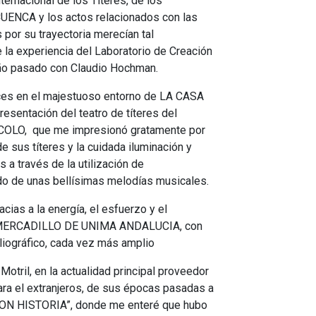
nternacional de los Títeres, de los
RICUENCA y los actos relacionados con las
r su trayectoria merecían tal
 la experiencia del Laboratorio de Creación
ño pasado con Claudio Hochman.
uces en el majestuoso entorno de LA CASA
esentación del teatro de títeres del
LO, que me impresionó gratamente por
e sus títeres y la cuidada iluminación y
a través de la utilización de
do de unas bellísimas melodías musicales.
ias a la energía, el esfuerzo y el
el MERCADILLO DE UNIMA ANDALUCIA, con
liográfico, cada vez más amplio
Motril, en la actualidad principal proveedor
ara el extranjeros, de sus épocas pasadas a
CON HISTORIA”, donde me enteré que hubo